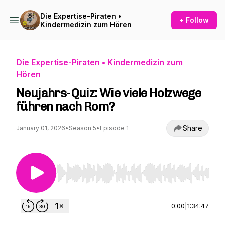
Die Expertise-Piraten •
+ Follow
Kindermedizin zum Hören
Die Expertise-Piraten • Kindermedizin zum
Hören
Neujahrs-Quiz: Wie viele Holzwege
führen nach Rom?
Share
January 01, 2026
•
Season 5
•
Episode 1
Use Left/Right to seek, Home/End to jump to st
0:00
|
1:34:47