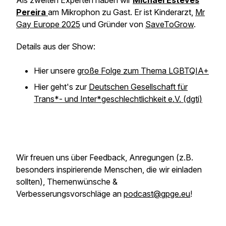
Als zweiten Experten haben wir
Michael Esteves
Pereira
am Mikrophon zu Gast. Er ist Kinderarzt,
Mr
Gay Europe 2025
und Gründer von
SaveToGrow
.
Details aus der Show:
Hier unsere
große Folge zum Thema LGBTQIA+
Hier geht's zur
Deutschen Gesellschaft für
Trans*- und Inter*geschlechtlichkeit e.V. (dgti)
Wir freuen uns über Feedback, Anregungen
(z.B.
besonders inspirierende Menschen, die wir einladen
sollten)
, Themenwünsche &
Verbesserungsvorschläge an
podcast@gpge.eu
!