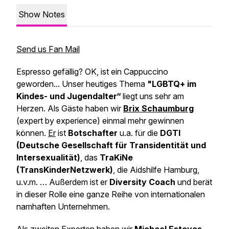
Show Notes
Send us Fan Mail
Espresso gefällig? OK, ist ein Cappuccino
geworden... Unser heutiges Thema
"LGBTQ+ im
Kindes- und Jugendalter“
liegt uns sehr am
Herzen. Als Gäste haben wir
Brix Schaumburg
(
expert by experience
) einmal mehr gewinnen
können.
Er
ist
Botschafter
u.a. für die
DGTI
(Deutsche Gesellschaft für Transidentität und
Intersexualität)
, das
TraKiNe
(TransKinderNetzwerk)
, die Aidshilfe Hamburg,
u.v.m. … Außerdem ist er
Diversity Coach
und berät
in dieser Rolle eine ganze Reihe von internationalen
namhaften Unternehmen.