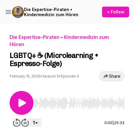
Die Expertise-Piraten •
+ Follow
Kindermedizin zum Hören
Die Expertise-Piraten • Kindermedizin zum
Hören
LGBTQ+ ☕ (Microlearning •
Espresso-Folge)
Share
February 15, 2026
•
Season 5
•
Episode 4
Use Left/Right to seek, Home/End to jump to st
0:00
|
25:33