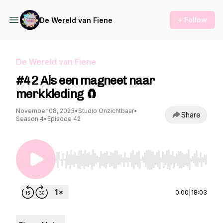
+ Follow
De Wereld van Fiene
De Wereld van Fiene
#42 Als een magneet naar
merkkleding 🧲
November 08, 2023
•
Studio Onzichtbaar
•
Share
Season 4
•
Episode 42
Use Left/Right to seek, Home/End to jump to st
0:00
|
18:03