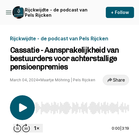
Rijckwijdte - de podcast van
+ Follow
Pels Rijcken
Rijckwijdte - de podcast van Pels Rijcken
Cassatie - Aansprakelijkheid van
bestuurders voor achterstallige
pensioenpremies
Share
March 04, 2024
•
Maartje Möhring | Pels Rijcken
Use Left/Right to seek, Home/End to jump to st
0:00
|
3:19