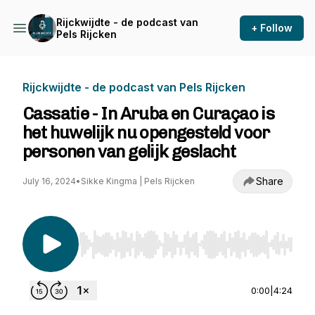
Rijckwijdte - de podcast van
+ Follow
Pels Rijcken
Rijckwijdte - de podcast van Pels Rijcken
Cassatie - In Aruba en Curaçao is
het huwelijk nu opengesteld voor
personen van gelijk geslacht
Share
July 16, 2024
•
Sikke Kingma | Pels Rijcken
Use Left/Right to seek, Home/End to jump to st
0:00
|
4:24