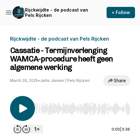
Rijckwijdte - de podcast van
+ Follow
Pels Rijcken
Rijckwijdte - de podcast van Pels Rijcken
Cassatie - Termijnverlenging
WAMCA-procedure heeft geen
algemene werking
Share
March 26, 2025
•
Jellis Jansen | Pels Rijcken
Use Left/Right to seek, Home/End to jump to st
0:00
|
3:36