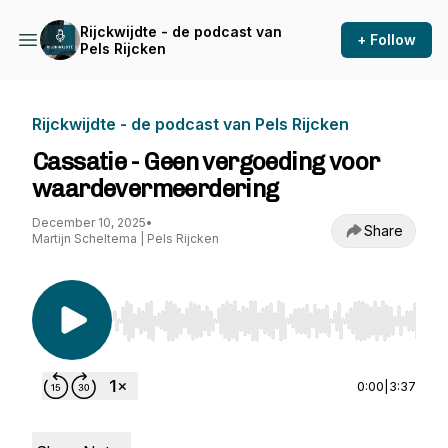
Rijckwijdte - de podcast van
+ Follow
Pels Rijcken
Rijckwijdte - de podcast van Pels Rijcken
Cassatie - Geen vergoeding voor
waardevermeerdering
December 10, 2025
•
Share
Martijn Scheltema | Pels Rijcken
Use Left/Right to seek, Home/End to jump to st
0:00
|
3:37