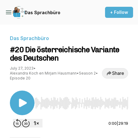
+ Follow
Das Sprachbüro
Das Sprachbüro
#20 Die österreichische Variante
des Deutschen
July 27, 2023
•
Share
Alexandra Koch en Mirjam Hausmann
•
Season 2
•
Episode 20
Use Left/Right to seek, Home/End to jump to st
0:00
|
29:19