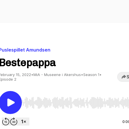
Puslespillet Amundsen
Bestepappa
February 15, 2022
•
MiA - Museene i Akershus
•
Season 1
•
S
Episode 2
Use Left/Right to seek, Home/End to jump to start o
0:0