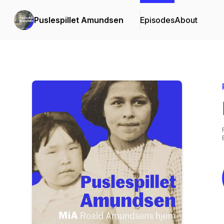
Puslespillet Amundsen
Episodes
About