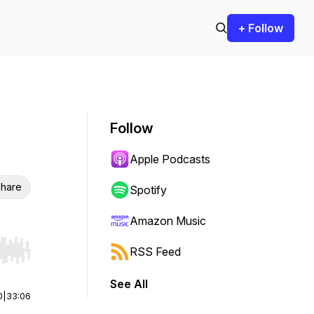
+ Follow
Follow
Apple Podcasts
hare
Spotify
Amazon Music
RSS Feed
r end. Hold shift to jump forward or backward.
See All
0
|
33:06