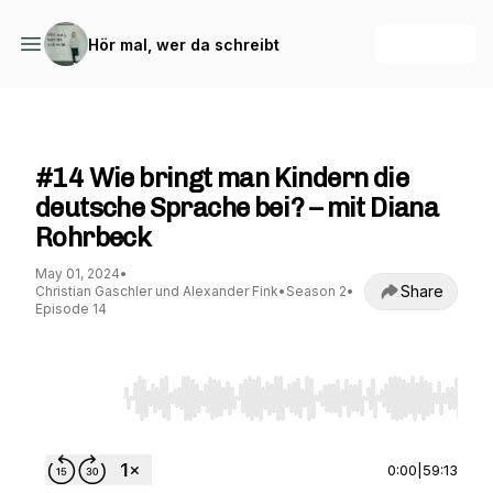
+ Follow
Hör mal, wer da schreibt
Hör mal, wer da schreibt
#14 Wie bringt man Kindern die
deutsche Sprache bei? – mit Diana
Rohrbeck
May 01, 2024
•
Share
Christian Gaschler und Alexander Fink
•
Season 2
•
Episode 14
Use Left/Right to seek, Home/End to jump to st
0:00
|
59:13