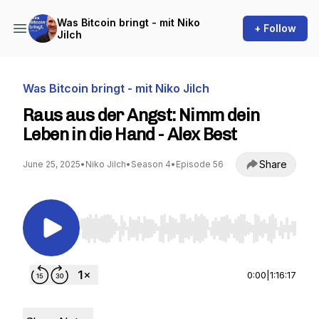
Was Bitcoin bringt - mit Niko
+ Follow
Jilch
Was Bitcoin bringt - mit Niko Jilch
Raus aus der Angst: Nimm dein
Leben in die Hand - Alex Best
Share
June 25, 2025
•
Niko Jilch
•
Season 4
•
Episode 56
Use Left/Right to seek, Home/End to jump to st
0:00
|
1:16:17