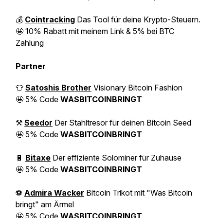
💰
Cointracking
Das Tool für deine Krypto-Steuern.
🤩
10% Rabatt mit meinem Link & 5% bei BTC
Zahlung
Partner
👕
Satoshis Brother
Visionary Bitcoin Fashion
🤩
5% Code
WASBITCOINBRINGT
⚒️
Seedor
Der Stahltresor für deinen Bitcoin Seed
🤩
5% Code
WASBITCOINBRINGT
🔋
Bitaxe
Der effiziente Solominer für Zuhause
🤩
5% Code
WASBITCOINBRINGT
⚽️
Admira Wacker
Bitcoin Trikot mit "Was Bitcoin
bringt" am Ärmel
🤩
5% Code
WASBITCOINBRINGT