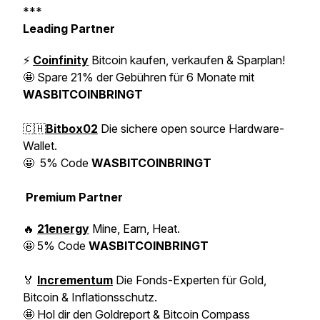
***
Leading Partner
⚡️
Coinfinity
Bitcoin kaufen, verkaufen & Sparplan!
🤩
Spare 21% der Gebühren für 6 Monate mit
WASBITCOINBRINGT
🇨🇭
Bitbox02
Die sichere open source Hardware-
Wallet.
🤩
5% Code
WASBITCOINBRINGT
Premium Partner
🔥
21energy
Mine, Earn, Heat.
🤩
5% Code
WASBITCOINBRINGT
🏅
Incrementum
Die Fonds-Experten für Gold,
Bitcoin & Inflationsschutz.
🤩
Hol dir den Goldreport & Bitcoin Compass