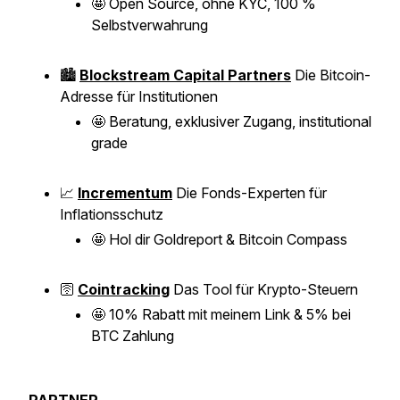
🤩
Open Source, ohne KYC, 100 %
Selbstverwahrung
🏙️
Blockstream Capital Partners
Die Bitcoin-
Adresse für Institutionen
🤩
Beratung, exklusiver Zugang, institutional
grade
📈
Incrementum
Die Fonds-Experten für
Inflationsschutz
🤩
Hol dir Goldreport & Bitcoin Compass
🛜
Cointracking
Das Tool für Krypto-Steuern
🤩
10% Rabatt mit meinem Link & 5% bei
BTC Zahlung