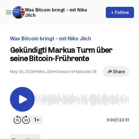
Was Bitcoin bringt - mit Niko
+ Follow
Jilch
Was Bitcoin bringt - mit Niko Jilch
Gekündigt! Markus Turm über
seine Bitcoin-Frührente
Share
May 05, 2026
•
Niko Jilch
•
Season 5
•
Episode 29
Use Left/Right to seek, Home/End to jump to st
0:00
|
1:22:31