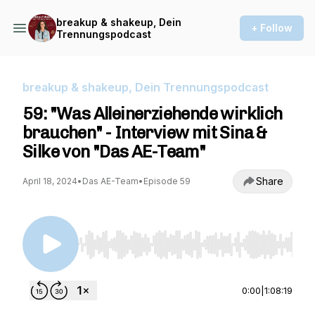
breakup & shakeup, Dein
+ Follow
Trennungspodcast
breakup & shakeup, Dein Trennungspodcast
59: "Was Alleinerziehende wirklich
brauchen" - Interview mit Sina &
Silke von "Das AE-Team"
Share
April 18, 2024
•
Das AE-Team
•
Episode 59
Use Left/Right to seek, Home/End to jump to st
0:00
|
1:08:19