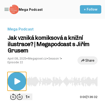
+ Follow
Mega Podcast
Mega Podcast
Jak vzniká komiksová a knižní
ilustrace? | Megapodcast s Jiřím
Grusem
April 08, 2025
•
Megapixel.cz
•
Season 1
•
Share
Episode 22
Use Left/Right to seek, Home/End to jump to st
0:00
|
1:36:32