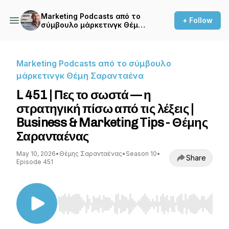
Marketing Podcasts από το
+ Follow
σύμβουλο μάρκετινγκ Θέμη
Σαρανταένα
Marketing Podcasts από το σύμβουλο
μάρκετινγκ Θέμη Σαρανταένα
L 451 | Πες το σωστά — η
στρατηγική πίσω από τις λέξεις |
Business & Marketing Tips - Θέμης
Σαρανταένας
May 10, 2026
•
Θέμης Σαρανταένας
•
Season 10
•
Share
Episode 451
Use Left/Right to seek, Home/End to jump to st