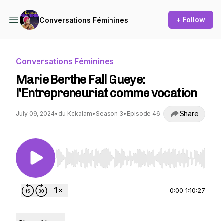
+ Follow
Conversations Féminines
Conversations Féminines
Marie Berthe Fall Gueye:
l'Entrepreneuriat comme vocation
Share
July 09, 2024
•
du Kokalam
•
Season 3
•
Episode 46
Use Left/Right to seek, Home/End to jump to st
0:00
|
1:10:27