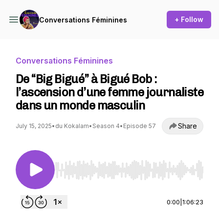
+ Follow
Conversations Féminines
Conversations Féminines
De “Big Bigué” à Bigué Bob :
l’ascension d’une femme journaliste
dans un monde masculin
Share
July 15, 2025
•
du Kokalam
•
Season 4
•
Episode 57
Use Left/Right to seek, Home/End to jump to st
0:00
|
1:06:23