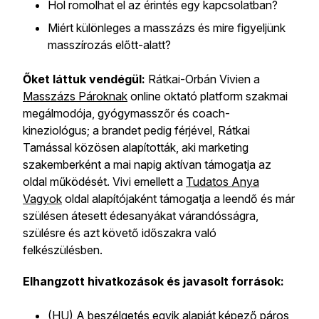
Hol romolhat el az érintés egy kapcsolatban?
Miért különleges a masszázs és mire figyeljünk
masszírozás előtt-alatt?
Őket láttuk vendégül:
Rátkai-Orbán Vivien a
Masszázs Pároknak
online oktató platform szakmai
megálmodója, gyógymasszőr és coach-
kineziológus; a brandet pedig férjével, Rátkai
Tamással közösen alapították, aki marketing
szakemberként a mai napig aktívan támogatja az
oldal működését. Vivi emellett a
Tudatos Anya
Vagyok
oldal alapítójaként támogatja a leendő és már
szülésen átesett édesanyákat várandósságra,
szülésre és azt követő időszakra való
felkészülésben.
Elhangzott hivatkozások és javasolt források:
(HU) A beszélgetés egyik alapját képező páros