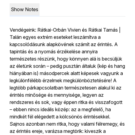
Show Notes
Vendégeink: Rátkai-Orbán Vivien és Rátkai Tamás |
Talán egyes extrém eseteket leszámítva a
kapcsolódásunk alapkövének számít az érintés. A
tapintás és a nyomás érzékelése annyira
természetes részünk, hogy könnyen alá is becsüljük
az életünk során – pedig pusztán általuk (kép és hang
hiányában is) másodpercek alatt képesek vagyunk a
legkülönfélébb érzelmek megkülönböztetésére! A
legtöbb párkapcsolatban természetesen alakul ki az
érintés minősége és mennyisége, legyen az
rendszeres és sok, vagy éppen ritka és visszafogott
– ebben nincs ideális közép: az a megfelelő, ha
mindkét fél elégedett a kölcsönös érintésekkel.
Sajnos azonban nem ritka, hogy valami félremegy, és
az érintés ereje, varázsa megtörik: kiveszik a