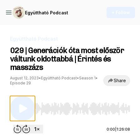
+ Follow
Együttható Podcast
Együttható Podcast
029 | Generációk óta most először
váltunk oldottabbá | Érintés és
masszázs
August 12, 2023
•
Együttható Podcast
•
Season 1
•
Share
Episode 29
Use Left/Right to seek, Home/End to jump to st
0:00
|
1:26:08