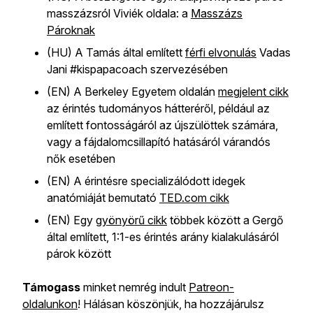
masszázsról Viviék oldala: a
Masszázs
Pároknak
(HU) A Tamás által említett
férfi elvonulás
Vadas
Jani #kispapacoach szervezésében
(EN) A Berkeley Egyetem oldalán
megjelent cikk
az érintés tudományos hátteréről, például az
említett fontosságáról az újszülöttek számára,
vagy a fájdalomcsillapító hatásáról várandós
nők esetében
(EN) A érintésre specializálódott idegek
anatómiáját bemutató
TED.com cikk
(EN) Egy
gyönyörű cikk
többek között a Gergő
által említett, 1:1-es érintés arány kialakulásáról
párok között
Támogass
minket nemrég indult
Patreon-
oldalunkon
! Hálásan köszönjük, ha hozzájárulsz