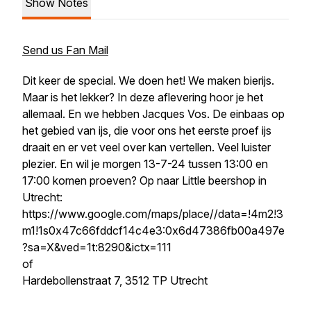
Show Notes
Send us Fan Mail
Dit keer de special. We doen het! We maken bierijs.
Maar is het lekker? In deze aflevering hoor je het
allemaal. En we hebben Jacques Vos. De einbaas op
het gebied van ijs, die voor ons het eerste proef ijs
draait en er vet veel over kan vertellen. Veel luister
plezier. En wil je morgen 13-7-24 tussen 13:00 en
17:00 komen proeven? Op naar Little beershop in
Utrecht:
https://www.google.com/maps/place//data=!4m2!3
m1!1s0x47c66fddcf14c4e3:0x6d47386fb00a497e
?sa=X&ved=1t:8290&ictx=111
of
Hardebollenstraat 7, 3512 TP Utrecht