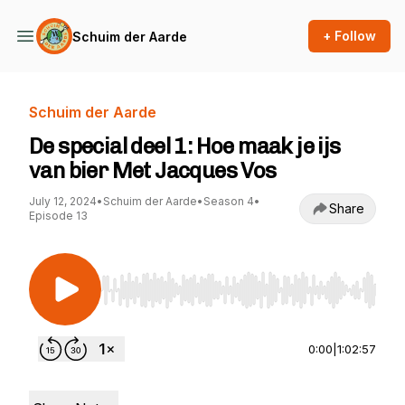
+ Follow
Schuim der Aarde
Schuim der Aarde
De special deel 1: Hoe maak je ijs
van bier Met Jacques Vos
July 12, 2024
•
Schuim der Aarde
•
Season 4
•
Share
Episode 13
Use Left/Right to seek, Home/End to jump to st
0:00
|
1:02:57