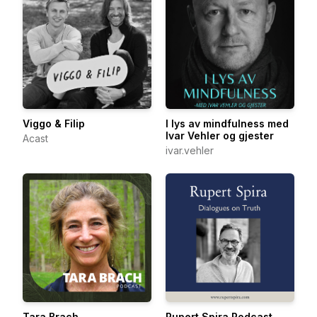
Viggo & Filip
I lys av mindfulness med
Ivar Vehler og gjester
Acast
ivar.vehler
Tara Brach
Rupert Spira Podcast