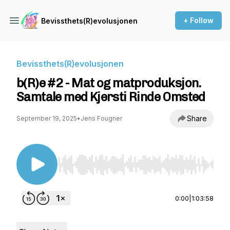
+ Follow
Bevissthets(R)evolusjonen
Bevissthets(R)evolusjonen
b(R)e #2 - Mat og matproduksjon.
Samtale med Kjersti Rinde Omsted
Share
September 19, 2025
•
Jens Fougner
Use Left/Right to seek, Home/End to jump to st
0:00
|
1:03:58