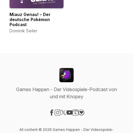
Miauz Genau! – Der
deutsche Pokémon
Podcast
Dominik Seiler
Games Happen - Der Videospiele-Podcast von
und mit Knopey
Visit our Facebook page
Visit our Instagram page
Visit our X-com page
Visit our YouTube page
Visit our Website page
Visit our Donation page
All content © 2026 Games Happen - Der Videospiele-