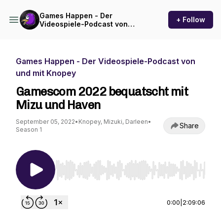
Games Happen - Der
+ Follow
Videospiele-Podcast von
und mit Knopey
Games Happen - Der Videospiele-Podcast von
und mit Knopey
Gamescom 2022 bequatscht mit
Mizu und Haven
September 05, 2022
•
Knopey, Mizuki, Darleen
•
Share
Season 1
Use Left/Right to seek, Home/End to jump to st
0:00
|
2:09:06