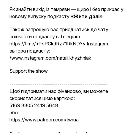
Як знайти вихід із темряви — щиро і без прикрас у
новому випуску подкасту
«Жити далі»
.
Також запрошую вас приєднатись до чату
спільноти подкасту в Telegram:
https://t.me/+FsPCkdRz71RkNDYy
Instagram
автора подкасту:
/www.instagram.com/natali.khyzhniak
Support the show
-----------------------------------------------
Щоб підтримати нас фінансово, ви можете
скористатися цією карткою:
5169 3305 2419 5648
або
https://www.patreon.com/twrua
----------------------------------------------