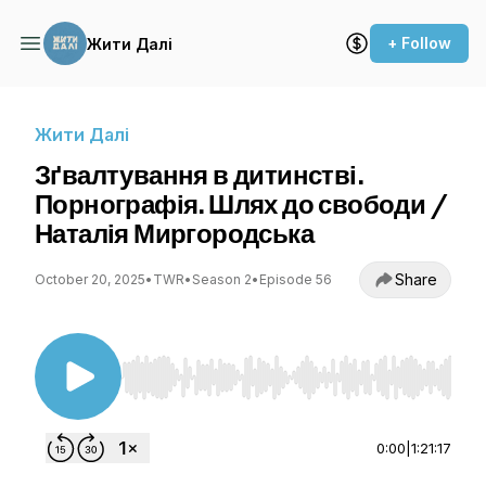
+ Follow
Жити Далі
Жити Далі
Зґвалтування в дитинстві.
Порнографія. Шлях до свободи /
Наталія Миргородська
Share
October 20, 2025
•
TWR
•
Season 2
•
Episode 56
Use Left/Right to seek, Home/End to jump to st
0:00
|
1:21:17