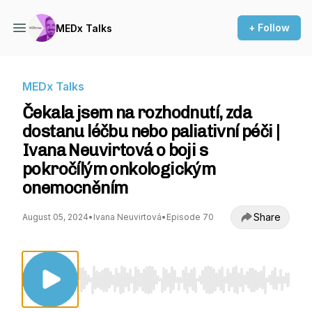
+ Follow
MEDx Talks
MEDx Talks
Čekala jsem na rozhodnutí, zda
dostanu léčbu nebo paliativní péči |
Ivana Neuvirtová o boji s
pokročílým onkologickým
onemocněním
Share
August 05, 2024
•
Ivana Neuvirtová
•
Episode 70
Use Left/Right to seek, Home/End to jump to st