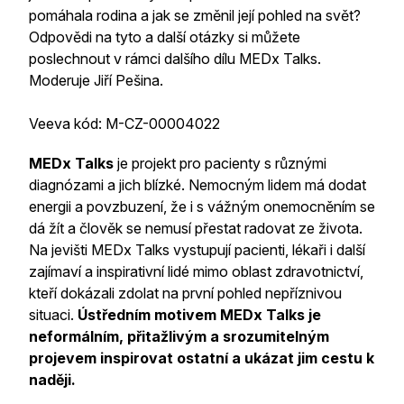
pomáhala rodina a jak se změnil její pohled na svět?
Odpovědi na tyto a další otázky si můžete
poslechnout v rámci dalšího dílu MEDx Talks.
Moderuje Jiří Pešina.
Veeva kód: M-CZ-00004022
MEDx Talks
je projekt pro pacienty s různými
diagnózami a jich blízké. Nemocným lidem má dodat
energii a povzbuzení, že i s vážným onemocněním se
dá žít a člověk se nemusí přestat radovat ze života.
Na jevišti MEDx Talks vystupují pacienti, lékaři i další
zajímaví a inspirativní lidé mimo oblast zdravotnictví,
kteří dokázali zdolat na první pohled nepříznivou
situaci.
Ústředním motivem MEDx Talks je
neformálním, přitažlivým a srozumitelným
projevem inspirovat ostatní a ukázat jim cestu k
naději.