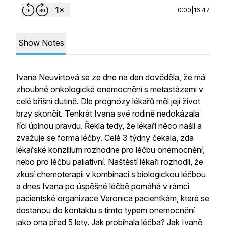
0:00
|
16:47
Show Notes
Ivana Neuvirtová se ze dne na den dověděla, že má
zhoubné onkologické onemocnění s metastázemi v
celé břišní dutině. Dle prognózy lékařů měl její život
brzy skončit. Tenkrát Ivana své rodině nedokázala
říci úplnou pravdu. Řekla tedy, že lékaři něco našli a
zvažuje se forma léčby. Celé 3 týdny čekala, zda
lékařské konzilium rozhodne pro léčbu onemocnění,
nebo pro léčbu paliativní. Naštěstí lékaři rozhodli, že
zkusí chemoterapii v kombinaci s biologickou léčbou
a dnes Ivana po úspěšné léčbě pomáhá v rámci
pacientské organizace Veronica pacientkám, které se
dostanou do kontaktu s tímto typem onemocnění
jako ona před 5 lety. Jak probíhala léčba? Jak Ivaně