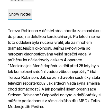
Show Notes
Tereza Robinson v dětství ráda chodila za maminkou
do práce, na dětstkou kardiochirurgii. Po letech se na
toto oddělení byla nucena vrátit, ale za mnohem
dramatičtějších okolností. Jejímu synovi byla po
narození diagnostikována velká srdeční vada. V
průběhu let následovaly celkem 4 operace.
"Medicína jde šíleně dopředu a děti před 25 lety by s
tak komplexní srdeční vadou vůbec nepřežily," říká
Tereza Robinson. Jak se ze zdravotní sestřičky stala
televizní reportérkou? Jak srdeční vada syna změnila
chod domácnosti? A jak pomáhá lidem organizace
Srdcem Robinson? Odpovědi na tyto a další otázky si
můžete poslechnout v rámci dalšího dílu MEDx Talks.
Moderuje Jiří Pešina.