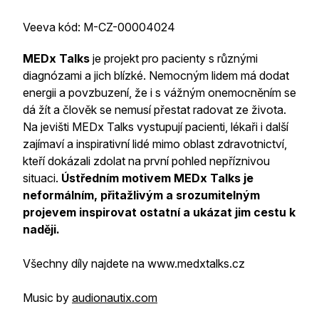
Veeva kód: M-CZ-00004024
MEDx Talks
je projekt pro pacienty s různými
diagnózami a jich blízké. Nemocným lidem má dodat
energii a povzbuzení, že i s vážným onemocněním se
dá žít a člověk se nemusí přestat radovat ze života.
Na jevišti MEDx Talks vystupují pacienti, lékaři i další
zajímaví a inspirativní lidé mimo oblast zdravotnictví,
kteří dokázali zdolat na první pohled nepříznivou
situaci.
Ústředním motivem MEDx Talks je
neformálním, přitažlivým a srozumitelným
projevem inspirovat ostatní a ukázat jim cestu k
naději.
Všechny díly najdete na www.medxtalks.cz
Music by
audionautix.com