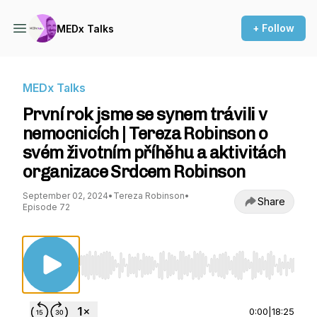
+ Follow
MEDx Talks
MEDx Talks
První rok jsme se synem trávili v
nemocnicích | Tereza Robinson o
svém životním příhěhu a aktivitách
organizace Srdcem Robinson
September 02, 2024
•
Tereza Robinson
•
Share
Episode 72
Use Left/Right to seek, Home/End to jump to st
0:00
|
18:25