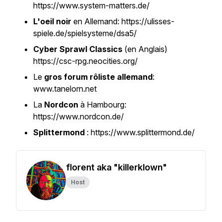
https://www.system-matters.de/
L'oeil noir
en Allemand: https://ulisses-
spiele.de/spielsysteme/dsa5/
Cyber Sprawl Classics
(en Anglais)
https://csc-rpg.neocities.org/
Le
gros forum rôliste allemand
:
www.tanelorn.net
La
Nordcon
à Hambourg:
https://www.nordcon.de/
Splittermond
: https://www.splittermond.de/
florent aka "killerklown"
Host