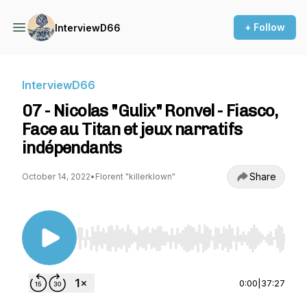
+ Follow
InterviewD66
InterviewD66
07 - Nicolas "Gulix" Ronvel - Fiasco,
Face au Titan et jeux narratifs
indépendants
Share
October 14, 2022
•
Florent "killerklown"
Use Left/Right to seek, Home/End to jump to st
0:00
|
37:27