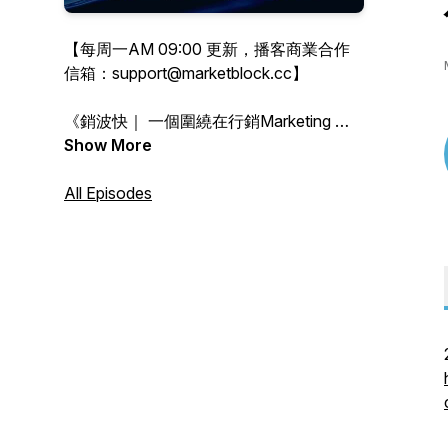
【每周一AM 09:00 更新，播客商業合作
信箱：support@marketblock.cc】
《銷波快｜ 一個圍繞在行銷Marketing 的
隨便亂聊電台》
Show More
是由三個名詞組合而成：整合行「銷」 >
「波」段企劃 > 「快」速學習
All Episodes
每周一早上9點，用輕鬆詼諧的幹話與故
事，聊聊艱深難懂的行銷故事。我們偶爾
聊聊我們自身經歷，也聊聊行銷歷史、行
銷策略，有時候也聊聊輕鬆有趣的生活話
題。
別太嚴肅，讓生活輕鬆一下，聽聽乾貨，
講講幹話，Just For Fun！