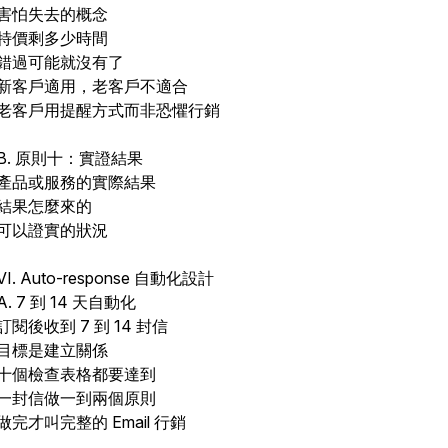
害怕失去的概念
特價剩多少時間
錯過可能就沒有了
新客戶適用，老客戶不適合
老客戶用提醒方式而非恐懼行銷
B. 原則十：實證結果
產品或服務的實際結果
結果怎麼來的
可以證實的狀況
VI. Auto-response 自動化設計
A. 7 到 14 天自動化
訂閱後收到 7 到 14 封信
目標是建立關係
十個檢查表格都要達到
一封信做一到兩個原則
做完才叫完整的 Email 行銷