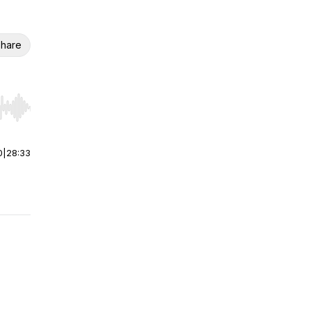
hare
r end. Hold shift to jump forward or backward.
0
|
28:33