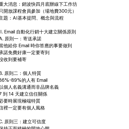
重大消息：銷波快四月底辦線下工作坊
只開放課程會員參加（場地費300元）
主題：AI基本提問、概念與流程
II. Email 自動化行銷十大建立關係原則
A. 原則一：寄送承諾
當他給你 Email 時你答應的事要做到
承諾免費好康一定要寄到
沒收到要補寄
B. 原則二：個人特質
86%-89%的人有 Email
以個人名義溝通而非品牌名義
7 到 14 天建立信任關係
必要時展現極端特質
信裡一定要有個人風格
C. 原則三：建立可信度
保持正面積極的開放心態