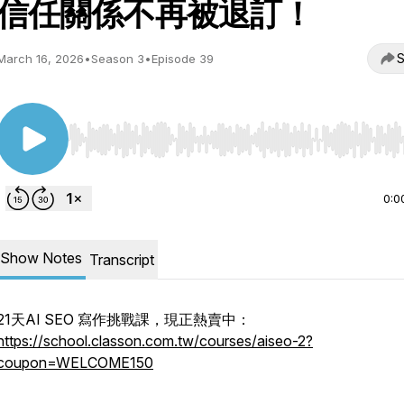
信任關係不再被退訂！
S
March 16, 2026
•
Season 3
•
Episode 39
Use Left/Right to seek, Home/End to jump to start o
0:0
Show Notes
Transcript
21天AI SEO 寫作挑戰課，現正熱賣中：
https://school.classon.com.tw/courses/aiseo-2?
coupon=WELCOME150