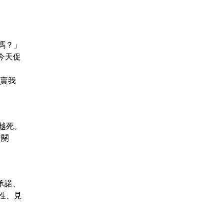
過嗎？」
今天促
要賣我
越死。
立關
承諾、
性、見