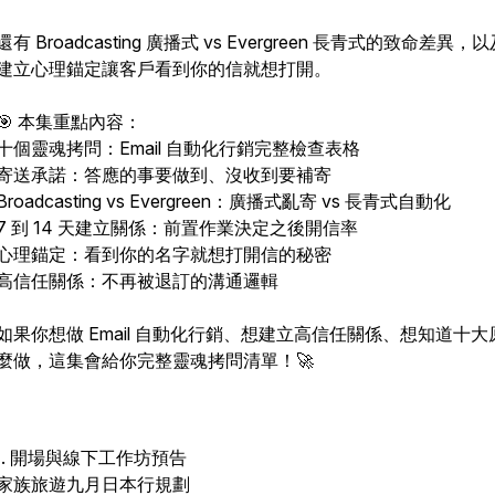
還有 Broadcasting 廣播式 vs Evergreen 長青式的致命差異，
建立心理錨定讓客戶看到你的信就想打開。
🎯 本集重點內容：
十個靈魂拷問：Email 自動化行銷完整檢查表格
寄送承諾：答應的事要做到、沒收到要補寄
Broadcasting vs Evergreen：廣播式亂寄 vs 長青式自動化
7 到 14 天建立關係：前置作業決定之後開信率
心理錨定：看到你的名字就想打開信的秘密
高信任關係：不再被退訂的溝通邏輯
如果你想做 Email 自動化行銷、想建立高信任關係、想知道十大
麼做，這集會給你完整靈魂拷問清單！🚀
I. 開場與線下工作坊預告
家族旅遊九月日本行規劃