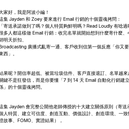
大家好，我是阿波小編！
這集 Jayden 和 Zoey 要來進行 Email 行銷的十個靈魂拷問：
「寄送承諾做到了嗎？個人特質夠鮮明嗎？Read Loudly 有唸
很多人都這樣做 Email 行銷：收完名單就開始想到什麼寄什麼、
銷明天折扣、
Broadcasting 廣播式亂寄一通、客戶收到信第一個反應「你又
東西」。
結果呢？開信率超低、被當垃圾信件、客戶直接退訂、名單越來
關鍵不是狂發信，而是你要懂「7 到 14 天 Email 自動化行銷建
係」的十個靈魂拷問。
這集 Jayden 會完整公開他老師傳授的十大建立關係原則（寄送
個人特質、建立可信度、創造互動、價值設計、創造環境、一致
證故事、FOMO、實證結果），