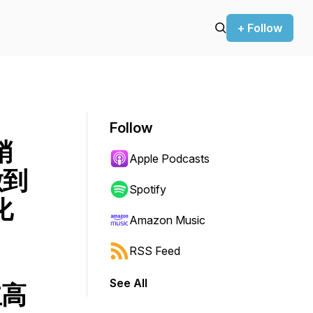
+ Follow
Follow
銷
Apple Podcasts
做到
Spotify
化
Amazon Music
RSS Feed
See All
立高