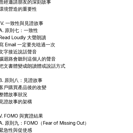
曾經邀請朋友的深刻故事
環境營造的重要性
IV. 一致性與見證故事
A. 原則七：一致性
Read Loudly 大聲朗讀
寫 Email 一定要先唸過一次
文字接近說話聲音
腦迴路會聽到這個人的聲音
把文書體變成朗讀體或說話方式
B. 原則八：見證故事
客戶購買產品後的改變
整體故事狀況
見證故事的架構
V. FOMO 與實證結果
A. 原則九：FOMO（Fear of Missing Out）
緊急性與促使感