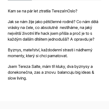
Kam se na pár let ztratila TerezaInOslo?
Jak se nám žije jako pětičlenné rodině? Co nám dělá
vrásky na čele, co absolutně nestíháme, na jaký
největší životní life hack jsem přišla a proč je to s
každým dalším dítětem jednodušší? A opravdu je?
Byznys, mateřství, každodenní strasti i nádherný
momenty, který si chci pamatovat.
Jsem Tereza Salte, mám tři kluky, dva byznysy a
donekonečna, zas a znovu balancuju big ideas &
slow living.