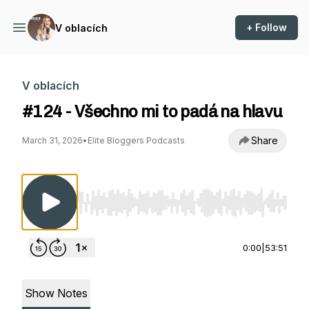
+ Follow
V oblacích
V oblacích
#124 - Všechno mi to padá na hlavu
Share
March 31, 2026
•
Elite Bloggers Podcasts
Use Left/Right to seek, Home/End to jump to st
0:00
|
53:51
Show Notes