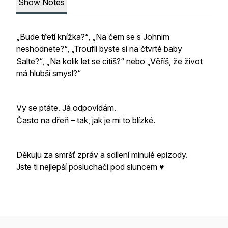
Show Notes
„Bude třetí knížka?“, „Na čem se s Johnim
neshodnete?“, „Troufli byste si na čtvrté baby
Salte?“, „Na kolik let se cítíš?“ nebo „Věříš, že život
má hlubší smysl?“
Vy se ptáte. Já odpovídám.
Často na dřeň – tak, jak je mi to blízké.
Děkuju za smršť zpráv a sdílení minulé epizody.
Jste ti nejlepší posluchači pod sluncem ♥️