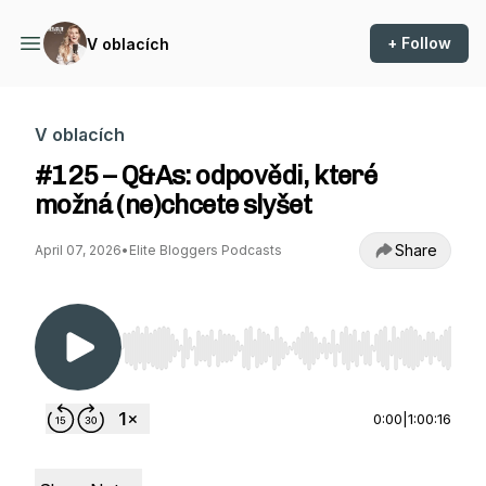
+ Follow
V oblacích
V oblacích
#125 – Q&As: odpovědi, které
možná (ne)chcete slyšet
Share
April 07, 2026
•
Elite Bloggers Podcasts
Use Left/Right to seek, Home/End to jump to st
0:00
|
1:00:16