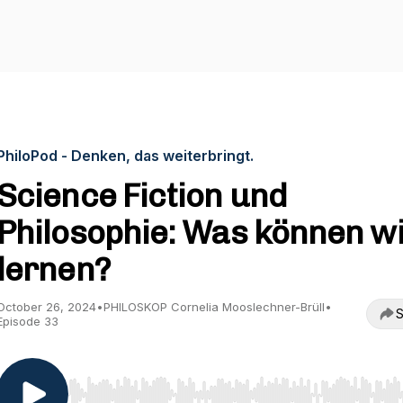
PhiloPod - Denken, das weiterbringt.
Science Fiction und
Philosophie: Was können w
lernen?
October 26, 2024
•
PHILOSKOP Cornelia Mooslechner-Brüll
•
S
Episode 33