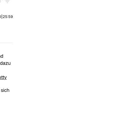
r end. Hold shift to jump forward or backward.
0
|
25:59
nd
 dazu
tty
 sich