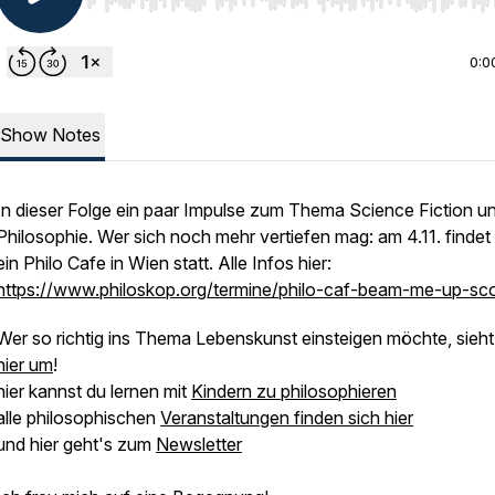
Use Left/Right to seek, Home/End to jump to start o
0:0
Show Notes
In dieser Folge ein paar Impulse zum Thema Science Fiction u
Philosophie. Wer sich noch mehr vertiefen mag: am 4.11. findet
ein Philo Cafe in Wien statt. Alle Infos hier:
https://www.philoskop.org/termine/philo-caf-beam-me-up-sco
Wer so richtig ins Thema Lebenskunst einsteigen möchte, sieht
hier um
!
hier kannst du lernen mit
Kindern zu philosophieren
alle philosophischen
Veranstaltungen finden sich hier
und hier geht's zum
Newsletter