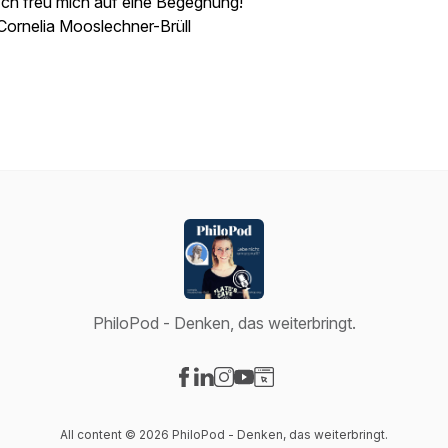
Ich freu mich auf eine Begegnung!
Cornelia Mooslechner-Brüll
PhiloPod - Denken, das weiterbringt.
Visit our Facebook page
Visit our LinkedIn page
Visit our Instagram page
Visit our YouTube page
Visit our Website page
All content © 2026 PhiloPod - Denken, das weiterbringt.