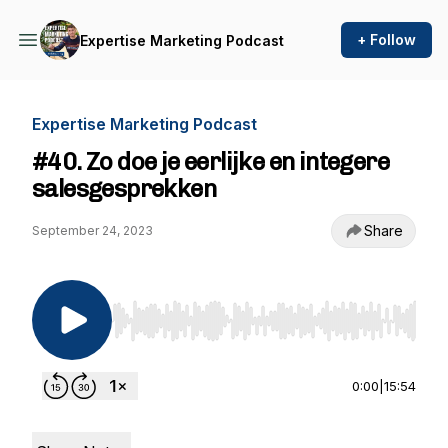
+ Follow
Expertise Marketing Podcast
Expertise Marketing Podcast
#40. Zo doe je eerlijke en integere
salesgesprekken
Share
September 24, 2023
Use Left/Right to seek, Home/End to jump to st
0:00
|
15:54