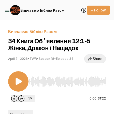
+ Follow
Вивчаємо Біблію Разом
Вивчаємо Біблію Разом
34 Книга Обʼявлення 12:1-5
Жінка, Дракон і Нащадок
Share
April 21, 2026
•
TWR
•
Season 18
•
Episode 34
Use Left/Right to seek, Home/End to jump to st
0:00
|
31:22