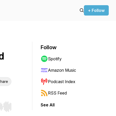
+ Follow
Follow
d
Spotify
Amazon Music
Podcast Index
hare
RSS Feed
See All
r end. Hold shift to jump forward or backward.