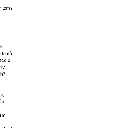
|
1:23:38
ch
udentů
mace o
liv
ch?
ií,
í a
em