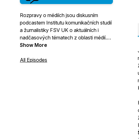
Rozpravy o médiích jsou diskusním
podcastem Institutu komunikačních studií
a žurnalistiky FSV UK o aktuálních i
nadčasových tématech z oblasti médií.
Diskuse se účastní tři hosté, kteří probírají
Show More
vybrané téma z různých úhlů pohledu.
Diskusi moderuje Alice Němcová
All Episodes
Tejkalová, vedoucí Katedry žurnalistiky, a
bonusové rozhovory s hosty natáčí
Lucie Šťastná z téže katedry.