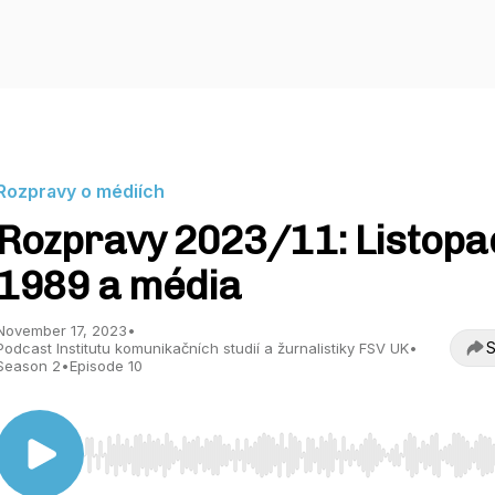
Rozpravy o médiích
Rozpravy 2023/11: Listopa
1989 a média
November 17, 2023
•
S
Podcast Institutu komunikačních studií a žurnalistiky FSV UK
•
Season 2
•
Episode 10
Use Left/Right to seek, Home/End to jump to start o