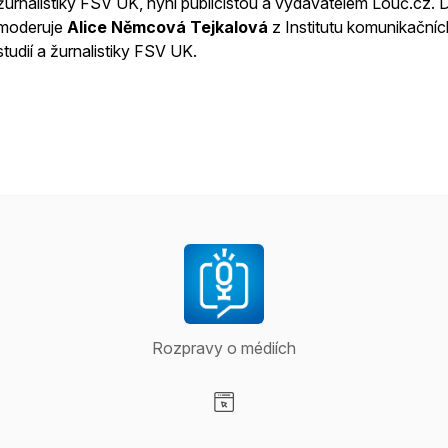
žurnalistiky FSV UK, nyní publicistou a vydavatelem Louč.cz. D
moderuje
Alice Němcová Tejkalová
z Institutu komunikačníc
studií a žurnalistiky FSV UK.
Rozpravy o médiích
Visit our Website page