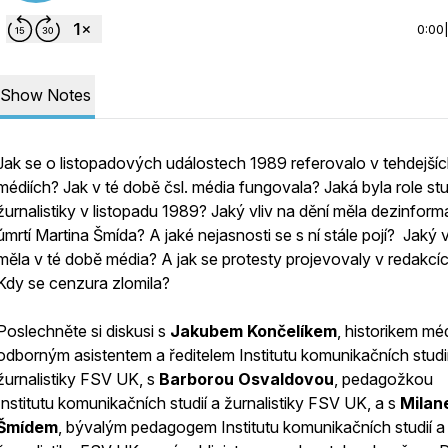
0:00
Show Notes
Jak se o listopadových událostech 1989 referovalo v tehdejší
médiích? Jak v té době čsl. média fungovala? Jaká byla role st
žurnalistiky v listopadu 1989? Jaký vliv na dění měla dezinfor
úmrtí Martina Šmída? A jaké nejasnosti se s ní stále pojí? Jaký v
měla v té době média? A jak se protesty projevovaly v redakcí
Kdy se cenzura zlomila?
Poslechněte si diskusi s
Jakubem Končelíkem
, historikem méd
odborným asistentem a ředitelem Institutu komunikačních studi
žurnalistiky FSV UK, s
Barborou Osvaldovou
, pedagožkou
Institutu komunikačních studií a žurnalistiky FSV UK, a s
Milan
Šmídem
, bývalým pedagogem Institutu komunikačních studií a