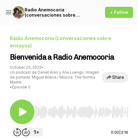
Radio Anemocoria
+ Follow
(conversaciones sobre
ensayos)
Radio Anemocoria (conversaciones sobre
ensayos)
Bienvenida a Radio Anemocoria
October 23, 2022
•
Un podcast de Daniel Ares y Ana Luengo. Imagen
Share
de portada: Miguel Brieva / Música: The Rumba
Madre
•
Episode 0
Use Left/Right to seek, Home/End to jump to st
0:00
|
3:16