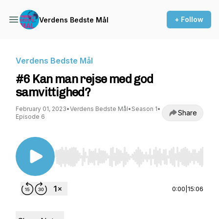
+ Follow
Verdens Bedste Mål
Verdens Bedste Mål
#6 Kan man rejse med god
samvittighed?
February 01, 2023
•
Verdens Bedste Mål
•
Season 1
•
Share
Episode 6
Use Left/Right to seek, Home/End to jump to st
0:00
|
15:06