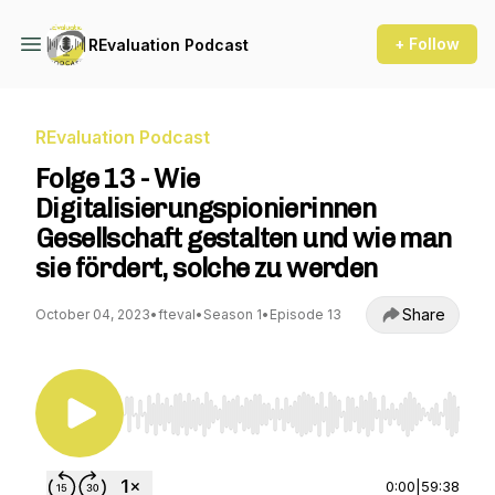
+ Follow
REvaluation Podcast
REvaluation Podcast
Folge 13 - Wie
Digitalisierungspionierinnen
Gesellschaft gestalten und wie man
sie fördert, solche zu werden
Share
October 04, 2023
•
fteval
•
Season 1
•
Episode 13
Use Left/Right to seek, Home/End to jump to st
0:00
|
59:38