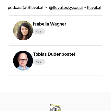
podcast(at)fteval.at -
@fteval.bsky.social
-
fteval.at
Isabella Wagner
Host
Tobias Dudenbostel
Host