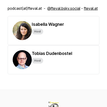
podcast(at)fteval.at -
@fteval.bsky.social
-
fteval.at
Isabella Wagner
Host
Tobias Dudenbostel
Host