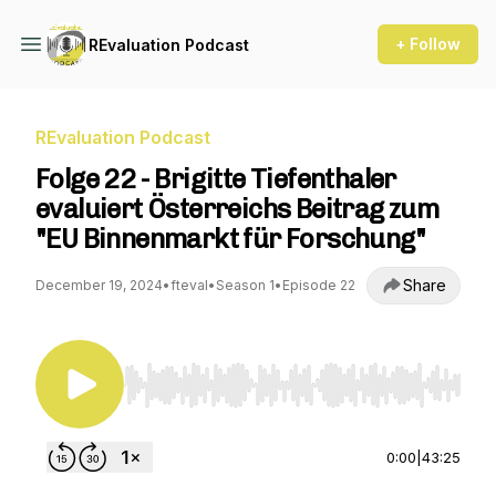
+ Follow
REvaluation Podcast
REvaluation Podcast
Folge 22 - Brigitte Tiefenthaler
evaluiert Österreichs Beitrag zum
"EU Binnenmarkt für Forschung"
Share
December 19, 2024
•
fteval
•
Season 1
•
Episode 22
Use Left/Right to seek, Home/End to jump to st
0:00
|
43:25