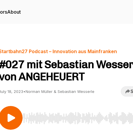
tors
About
Startbahn27 Podcast – Innovation aus Mainfranken
#027 mit Sebastian Wesser
von ANGEHEUERT
S
July 18, 2023
•
Norman Müller & Sebastian Wesserle
Use Left/Right to seek, Home/End to jump to start o