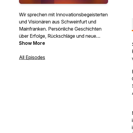
Wir sprechen mit Innovationsbegeisterten
und Visionären aus Schweinfurt und
Mainfranken. Persönliche Geschichten
über Erfolge, Rückschläge und neue
Chancen – echte Einblicke in die Welt der
Show More
Startups und Innovationen.
All Episodes