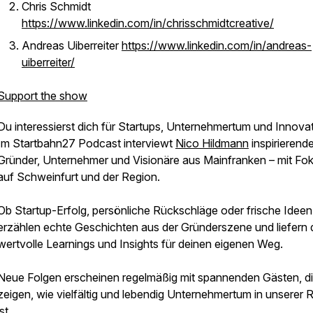
Chris Schmidt
https://www.linkedin.com/in/chrisschmidtcreative/
Andreas Uiberreiter
https://www.linkedin.com/in/andreas-
uiberreiter/
Support the show
Du interessierst dich für Startups, Unternehmertum und Innova
Im Startbahn27 Podcast interviewt
Nico Hildmann
inspirierend
Gründer, Unternehmer und Visionäre aus Mainfranken – mit Fo
auf Schweinfurt und der Region.
Ob Startup-Erfolg, persönliche Rückschläge oder frische Ideen 
erzählen echte Geschichten aus der Gründerszene und liefern d
wertvolle Learnings und Insights für deinen eigenen Weg.
Neue Folgen erscheinen regelmäßig mit spannenden Gästen, d
zeigen, wie vielfältig und lebendig Unternehmertum in unserer 
ist.