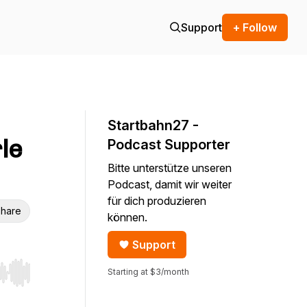
Support
+ Follow
Startbahn27 -
le
Podcast Supporter
Bitte unterstütze unseren
Podcast, damit wir weiter
für dich produzieren
hare
können.
Support
Starting at $3/month
r end. Hold shift to jump forward or backward.