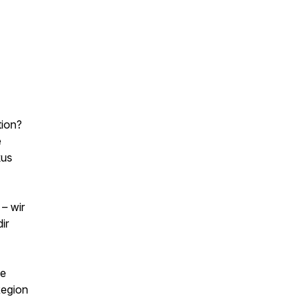
tion?
e
kus
– wir
ir
ie
Region