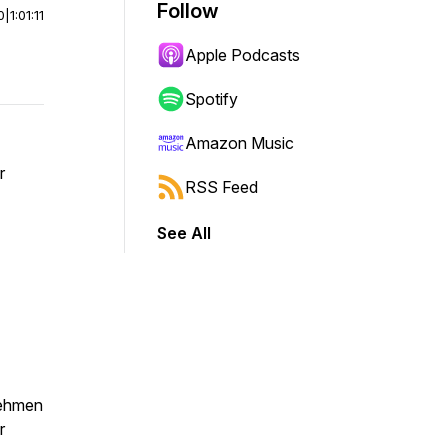
Follow
0
|
1:01:11
Apple Podcasts
Spotify
Amazon Music
r
RSS Feed
See All
nehmen
r