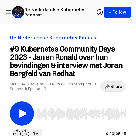
De Nederlandse Kubernetes
+ Follow
Podcast
De Nederlandse Kubernetes Podcast
#9 Kubernetes Community Days
2023 - Jan en Ronald over hun
bevindingen & interview met Joran
Bergfeld van Redhat
March 14, 2023
•
Ronald Kers en Jan Stomphorst
•
Share
Season 1
•
Episode 9
Use Left/Right to seek, Home/End to jump to st
0:00
|
35:45