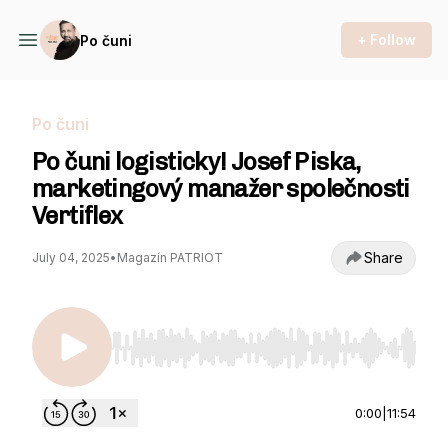
+ Follow
Po čuni
Po čuni
Po čuni logisticky! Josef Piska,
marketingový manažer společnosti
Vertiflex
Share
July 04, 2025
•
Magazín PATRIOT
Use Left/Right to seek, Home/End to jump to st
0:00
|
11:54