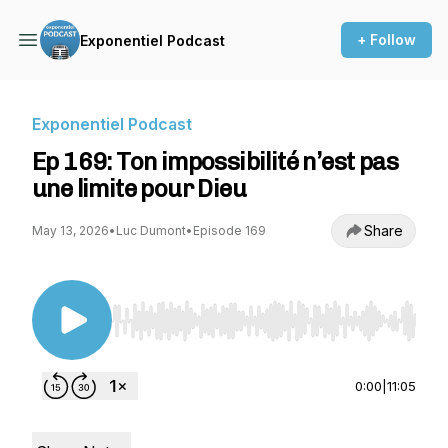
+ Follow
Exponentiel Podcast
Exponentiel Podcast
Ep 169: Ton impossibilité n’est pas
une limite pour Dieu
Share
May 13, 2026
•
Luc Dumont
•
Episode 169
Use Left/Right to seek, Home/End to jump to st
0:00
|
11:05