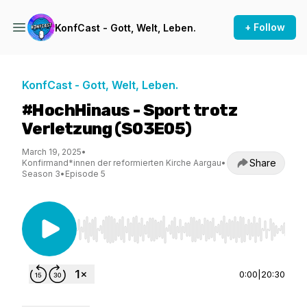
+ Follow
KonfCast - Gott, Welt, Leben.
KonfCast - Gott, Welt, Leben.
#HochHinaus - Sport trotz
Verletzung (S03E05)
March 19, 2025
•
Share
Konfirmand*innen der reformierten Kirche Aargau
•
Season 3
•
Episode 5
Use Left/Right to seek, Home/End to jump to st
0:00
|
20:30