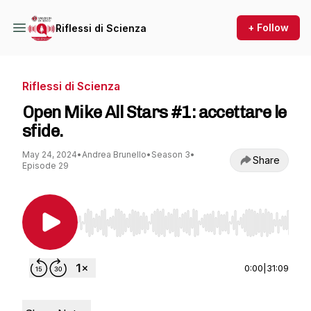
+ Follow
Riflessi di Scienza
Riflessi di Scienza
Open Mike All Stars #1: accettare le
sfide.
May 24, 2024
•
Andrea Brunello
•
Season 3
•
Share
Episode 29
Use Left/Right to seek, Home/End to jump to st
0:00
|
31:09