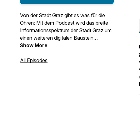
Von der Stadt Graz gibt es was für die
Ohren: Mit dem Podcast wird das breite
Informationsspektrum der Stadt Graz um
einen weiteren digitalen Baustein
erweitert. Die Themen aus dem Magistrat
Show More
und den Dienststellen sind bunt gemischt,
die Tipps praktisch, knackig verabreicht
All Episodes
und hilfreich, die Geschichte der Stadt
launig erzählt. Alle zwei Wochen gibt‘s
eine neue Folge.