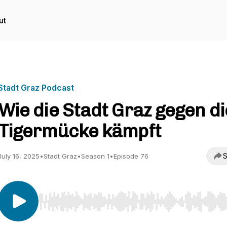
ut
Stadt Graz Podcast
Wie die Stadt Graz gegen di
Tigermücke kämpft
S
July 16, 2025
•
Stadt Graz
•
Season 1
•
Episode 76
Use Left/Right to seek, Home/End to jump to start o