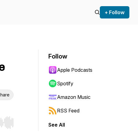
+ Follow
Follow
e
Apple Podcasts
Spotify
hare
Amazon Music
RSS Feed
See All
r end. Hold shift to jump forward or backward.