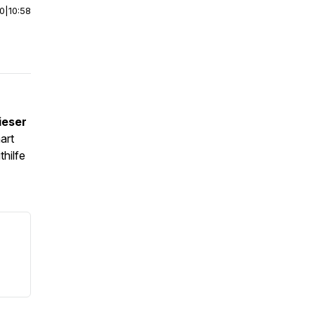
00
|
10:58
ieser
art
hilfe