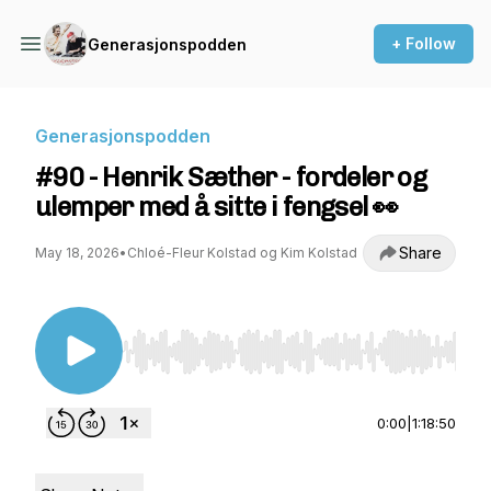
+ Follow
Generasjonspodden
Generasjonspodden
#90 - Henrik Sæther - fordeler og
ulemper med å sitte i fengsel 👀
Share
May 18, 2026
•
Chloé-Fleur Kolstad og Kim Kolstad
Use Left/Right to seek, Home/End to jump to st
0:00
|
1:18:50