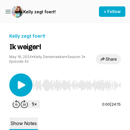
+ Follow
Kelly zegt foert!
Kelly zegt foert!
Ik weiger!
May 16, 2024
•
Kelly Deriemaeker
•
Season 3
•
Share
Episode 42
Use Left/Right to seek, Home/End to jump to st
0:00
|
24:15
Show Notes