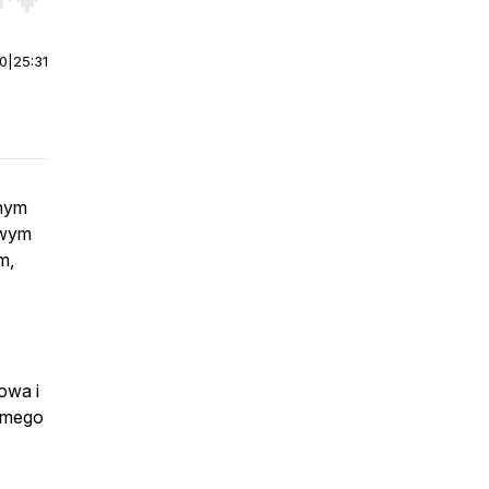
r end. Hold shift to jump forward or backward.
00
|
25:31
anym
owym
m,
owa i
domego