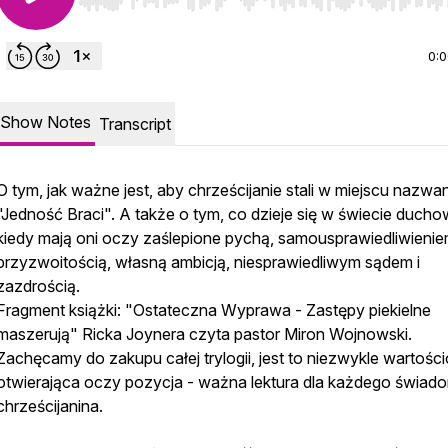
Use Left/Right to seek, Home/End to jump to start o
0:
Show Notes
Transcript
O tym, jak ważne jest, aby chrześcijanie stali w miejscu nazw
"Jedność Braci". A także o tym, co dzieje się w świecie duch
kiedy mają oni oczy zaślepione pychą, samousprawiedliwienie
przyzwoitością, własną ambicją, niesprawiedliwym sądem i
zazdrością.
Fragment książki: "Ostateczna Wyprawa - Zastępy piekielne
maszerują" Ricka Joynera czyta pastor Miron Wojnowski.
Zachęcamy do zakupu całej trylogii, jest to niezwykle wartości
otwierająca oczy pozycja - ważna lektura dla każdego świa
chrześcijanina.