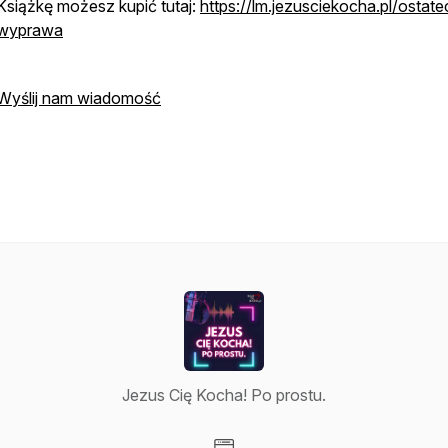
Książkę możesz kupić tutaj:
https://lm.jezusciekocha.pl/ostat
wyprawa
Wyślij nam wiadomość
Jezus Cię Kocha! Po prostu.