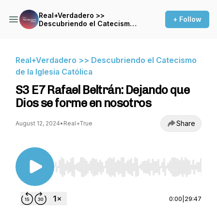
Real+Verdadero >>
+ Follow
Descubriendo el Catecismo
de la Iglesia Católica
Real+Verdadero >> Descubriendo el Catecismo
de la Iglesia Católica
S3 E7 Rafael Beltrán: Dejando que
Dios se forme en nosotros
Share
August 12, 2024
•
Real+True
Use Left/Right to seek, Home/End to jump to st
0:00
|
29:47