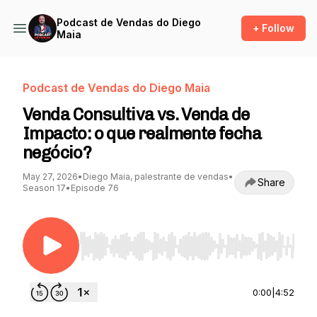
Podcast de Vendas do Diego
+ Follow
Maia
Podcast de Vendas do Diego Maia
Venda Consultiva vs. Venda de
Impacto: o que realmente fecha
negócio?
May 27, 2026
•
Diego Maia, palestrante de vendas
•
Share
Season 17
•
Episode 76
Use Left/Right to seek, Home/End to jump to st
0:00
|
4:52