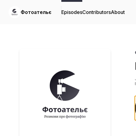
Фотоательє
Episodes
Contributors
About