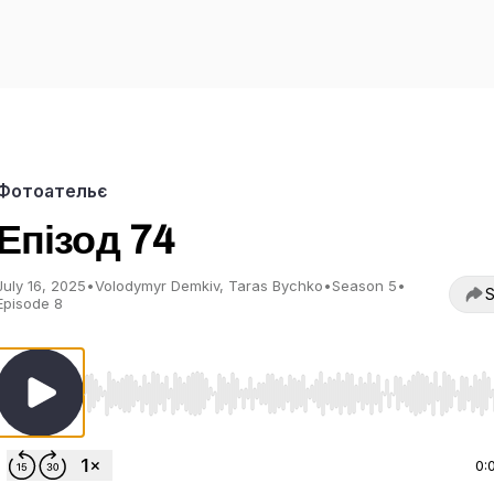
Фотоательє
Епізод 74
July 16, 2025
•
Volodymyr Demkiv, Taras Bychko
•
Season 5
•
S
Episode 8
Use Left/Right to seek, Home/End to jump to start o
0: