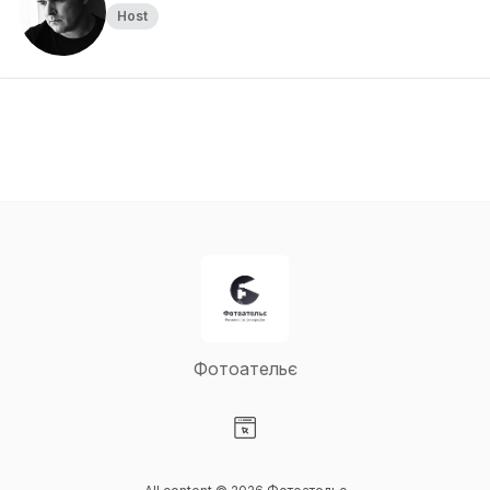
Host
Фотоательє
Visit our Website page