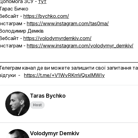
Допомога ЗСУ -
тут
Тарас Бичко
Вебсайт -
https://bychko.com/
Інстаграм -
https://www.instagram.com/tas0ma/
Володимир Демків
Вебсайт -
https://volodymyrdemkiv.com/
Інстаграм -
https://www.instagram.com/volodymyr_demkiv/
________________________________________________________________
Телеграм канал де ви можете залишити свої запитання та
відгуки -
https://t.me/+V1WvRKmVQsxlMWIy
Taras Bychko
Host
Volodymyr Demkiv