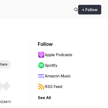
+ Follow
Follow
Apple Podcasts
hare
Spotify
Amazon Music
RSS Feed
r end. Hold shift to jump forward or backward.
See All
00
|
48:11