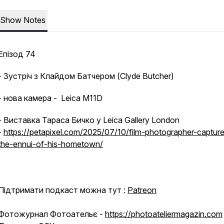
Show Notes
Епізод 74
- Зустріч з Клайдом Батчером (Clyde Butcher)
- нова камера - Leica M11D
- Виставка Тараса Бичко у Leica Gallery London
-
https://petapixel.com/2025/07/10/film-photographer-captur
the-ennui-of-his-hometown/
Підтримати подкаст можна тут :
Patreon
Фотожурнал Фотоательє -
https://photoateliermagazin.com