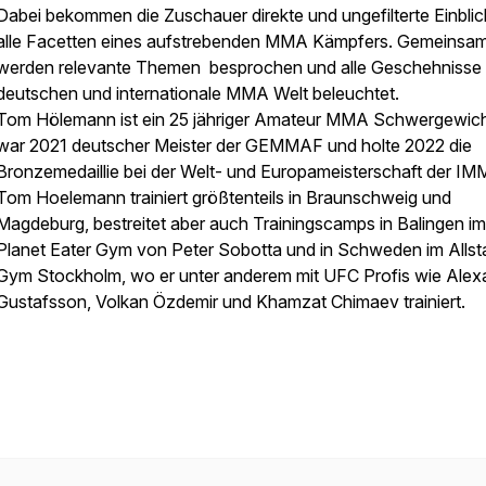
Dabei bekommen die Zuschauer direkte und ungefilterte Einblic
alle Facetten eines aufstrebenden MMA Kämpfers. Gemeinsa
werden relevante Themen besprochen und alle Geschehnisse 
deutschen und internationale MMA Welt beleuchtet.
Tom Hölemann ist ein 25 jähriger Amateur MMA Schwergewic
war 2021 deutscher Meister der GEMMAF und holte 2022 die
Bronzemedaillie bei der Welt- und Europameisterschaft der IM
Tom Hoelemann trainiert größtenteils in Braunschweig und
Magdeburg, bestreitet aber auch Trainingscamps in Balingen im
Planet Eater Gym von Peter Sobotta und in Schweden im Allst
Gym Stockholm, wo er unter anderem mit UFC Profis wie Alex
Gustafsson, Volkan Özdemir und Khamzat Chimaev trainiert.