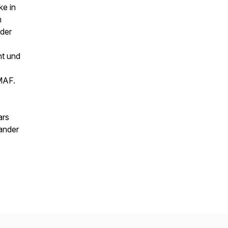
ke in
m
der
ht und
MAF.
ars
ander