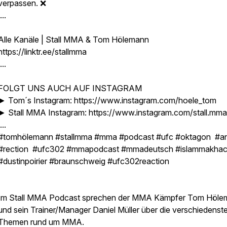
verpassen. ❌
...
Alle Kanäle | Stall MMA & Tom Hölemann
https://linktr.ee/stallmma
...
FOLGT UNS AUCH AUF INSTAGRAM
► Tom´s Instagram: https://www.instagram.com/hoele_tom
► Stall MMA Instagram: https://www.instagram.com/stall.mma
...
#tomhölemann #stallmma #mma #podcast #ufc #oktagon #a
#rection #ufc302 #mmapodcast #mmadeutsch #islammakha
#dustinpoirier #braunschweig #ufc302reaction
Im Stall MMA Podcast sprechen der MMA Kämpfer Tom Höle
und sein Trainer/Manager Daniel Müller über die verschiedenst
Themen rund um MMA.