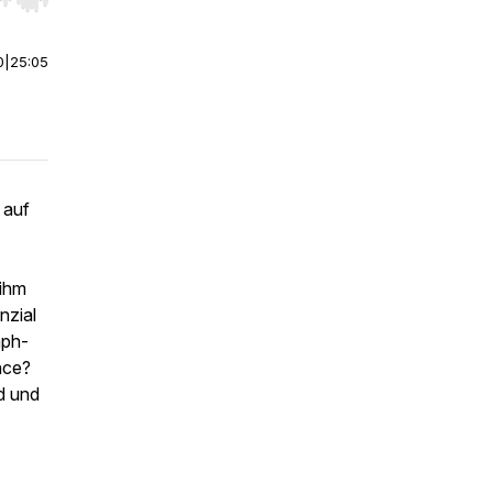
r end. Hold shift to jump forward or backward.
0
|
25:05
 auf
 ihm
nzial
aph-
nce?
d und