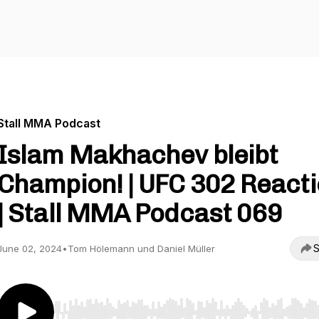
Stall MMA Podcast
Islam Makhachev bleibt
Champion! | UFC 302 React
| Stall MMA Podcast 069
S
June 02, 2024
•
Tom Hölemann und Daniel Müller