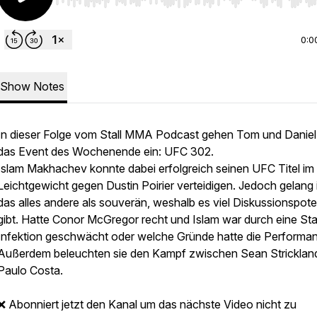
Use Left/Right to seek, Home/End to jump to start o
0:0
Show Notes
In dieser Folge vom Stall MMA Podcast gehen Tom und Daniel
das Event des Wochenende ein: UFC 302.
Islam Makhachev konnte dabei erfolgreich seinen UFC Titel im
Leichtgewicht gegen Dustin Poirier verteidigen. Jedoch gelang
das alles andere als souverän, weshalb es viel Diskussionspote
gibt. Hatte Conor McGregor recht und Islam war durch eine St
Infektion geschwächt oder welche Gründe hatte die Performa
Außerdem beleuchten sie den Kampf zwischen Sean Stricklan
Paulo Costa.
❌ Abonniert jetzt den Kanal um das nächste Video nicht zu